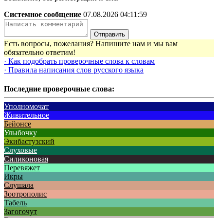
Системное сообщение
07.08.2026 04:11:59
Отправить
Есть вопросы, пожелания? Напишите нам и мы вам
обязательно ответим!
· Как подобрать проверочные слова к словам
· Правила написания слов русского языка
Последние проверочные слова:
Уполномочат
Живительное
Бейонсе
Улыбочку
Экибастузский
Слуховые
Силиконовая
Перевяжет
Икры
Слушала
Зоотрополис
Табель
Загогочут