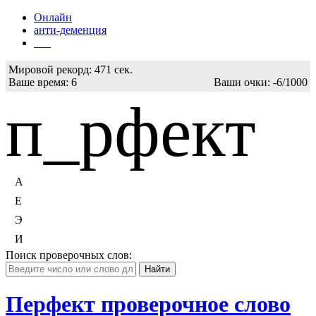
Онлайн
анти-деменция
Бот
Мировой рекорд:
471 сек.
Ваше время:
6
Ваши очки:
-6/1000
п_рфект
А
Е
Э
И
Поиск проверочных слов:
Перфект проверочное слово