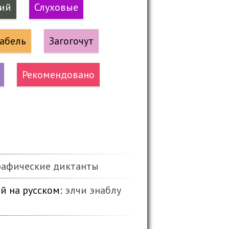
кий
Слуховые
абель
Загогочут
Рекомендовано
рафические диктанты
й на русском:
элчи
энаблу