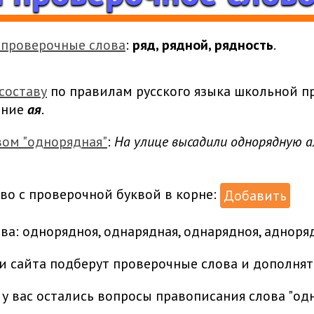
 проверочные слова
:
ряд, рядной, рядность
.
составу
по правилам русского языка школьной п
ание
ая
.
ом "однорядная"
:
На улице высадили однорядную а
во с проверочной буквой в корне:
Добавить
а: однорядноя, однарядная, однарядноя, адноряд
и сайта подберут проверочные слова и дополнят
 у вас остались вопросы правописания слова "одн