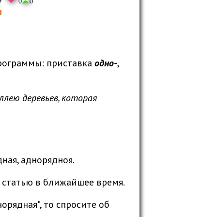
0
0
рограммы: приставка
одно-
,
ллею деревьев, которая
ная, аднорядноя.
 статью в ближайшее время.
орядная", то спросите об