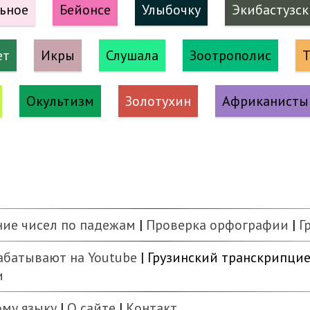
ьное
Бейонсе
Улыбочку
Экибастузс
ет
Икры
Слушала
Зоотрополис
Т
Окультизм
Золотухин
Африканисты
ние чисел по падежам
|
Проверка орфографии
|
Г
абатывают на Youtube
| Грузинский транскрипцие
и
ому языку
|
О сайте
|
Контакт