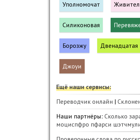
Уполномочат
Живител
Силиконовая
Перевяж
Борозжу
Двенадцатая
Джоуи
Ещё наши сервисы:
Переводчик онлайн
|
Склоне
Наши партнёры:
Сколько зар
моциспфро
пфарси
шэтчмул
Проверочные слова по русск