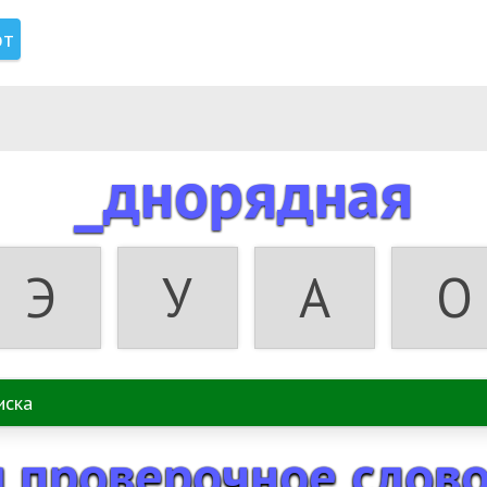
от
_днорядная
Э
У
А
О
 проверочное слов