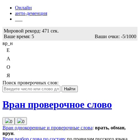
Онлайн
анти-деменция
Бот
Мировой рекорд:
471 сек.
Ваше время:
5
Ваши очки:
-5/1000
вр_н
Е
А
О
Я
Поиск проверочных слов:
Вран проверочное слово
0
0
Вран
однокоренные и проверочные слова
:
врать, обман,
врун
.
Вран
разбор слова по составу
по правилам русского языка