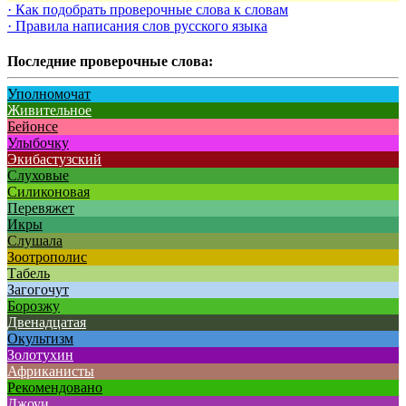
· Как подобрать проверочные слова к словам
· Правила написания слов русского языка
Последние проверочные слова:
Уполномочат
Живительное
Бейонсе
Улыбочку
Экибастузский
Слуховые
Силиконовая
Перевяжет
Икры
Слушала
Зоотрополис
Табель
Загогочут
Борозжу
Двенадцатая
Окультизм
Золотухин
Африканисты
Рекомендовано
Джоуи