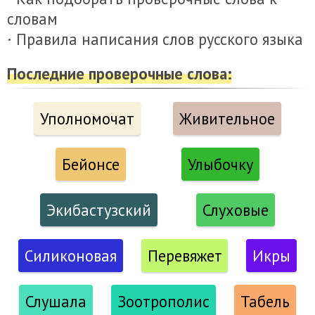
словам
· Правила написания слов русского языка
Последние проверочные слова:
Уполномочат
Живительное
Бейонсе
Улыбочку
Экибастузский
Слуховые
Силиконовая
Перевяжет
Икры
Слушала
Зоотрополис
Табель