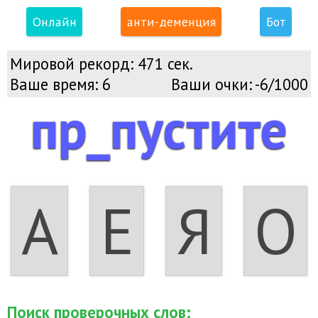
Онлайн
анти-деменция
Бот
Мировой рекорд:
471 сек.
Ваше время:
7
Ваши очки:
-7/1000
пр_пустите
А
Е
Я
О
Поиск проверочных слов: