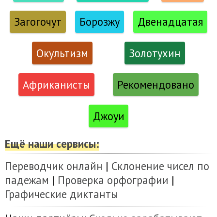
Загогочут
Борозжу
Двенадцатая
Окультизм
Золотухин
Африканисты
Рекомендовано
Джоуи
Ещё наши сервисы:
Переводчик онлайн
|
Склонение чисел по
падежам
|
Проверка орфографии
|
Графические диктанты