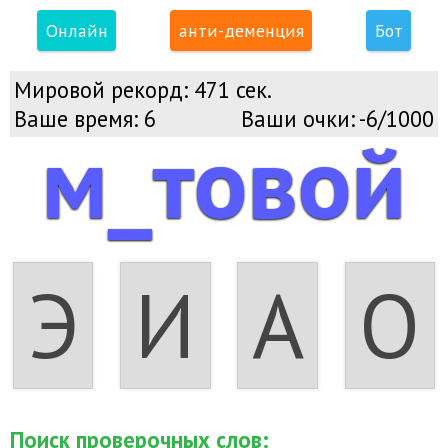
Онлайн
анти-деменция
Бот
Мировой рекорд:
471 сек.
Ваше время:
6
Ваши очки:
-6/1000
м_товой
Э
И
А
О
Поиск проверочных слов: