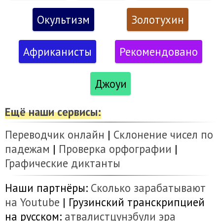
Окультизм
Золотухин
Африканисты
Рекомендовано
Джоуи
Ещё наши сервисы:
Переводчик онлайн
|
Склонение чисел по
падежам
|
Проверка орфографии
|
Графические диктанты
Наши партнёры:
Сколько зарабатывают
на Youtube
| Грузинский транскрипцией
на русском:
атвалистцунэбули
эра