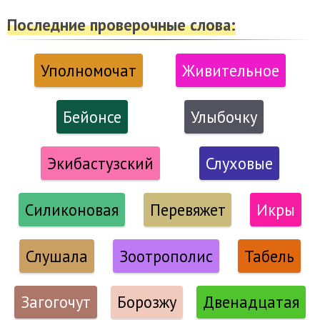
Последние проверочные слова:
Уполномочат
Живительное
Бейонсе
Улыбочку
Экибастузский
Слуховые
Силиконовая
Перевяжет
Икры
Слушала
Зоотрополис
Табель
Загогочут
Борозжу
Двенадцатая