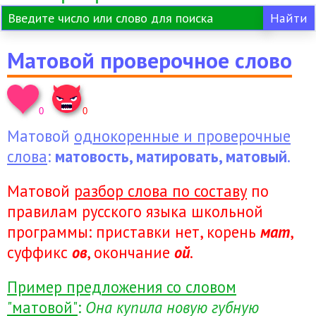
Матовой проверочное слово
0
0
Матовой
однокоренные и проверочные
слова
:
матовость, матировать, матовый
.
Матовой
разбор слова по составу
по
правилам русского языка школьной
программы: приставки нет, корень
мат
,
суффикс
ов
, окончание
ой
.
Пример предложения со словом
"матовой"
:
Она купила новую губную