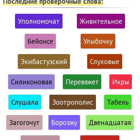
Последние проверочные слова:
Уполномочат
Живительное
Бейонсе
Улыбочку
Экибастузский
Слуховые
Силиконовая
Перевяжет
Икры
Слушала
Зоотрополис
Табель
Загогочут
Борозжу
Двенадцатая