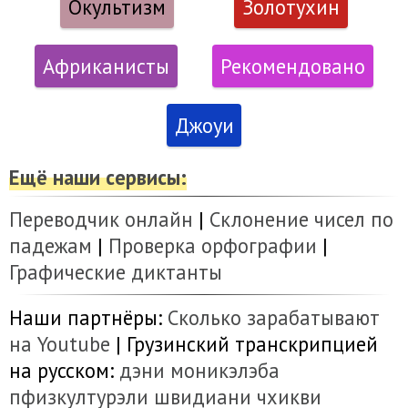
Окультизм
Золотухин
Африканисты
Рекомендовано
Джоуи
Ещё наши сервисы:
Переводчик онлайн
|
Склонение чисел по
падежам
|
Проверка орфографии
|
Графические диктанты
Наши партнёры:
Сколько зарабатывают
на Youtube
| Грузинский транскрипцией
на русском:
дэни
моникэлэба
пфизкултурэли
швидиани
чхикви