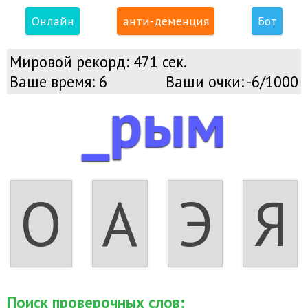
Онлайн
анти-деменция
Бот
Мировой рекорд:
471 сек.
Ваше время:
6
Ваши очки:
-6/1000
_рым
О
А
Э
Я
Поиск проверочных слов: