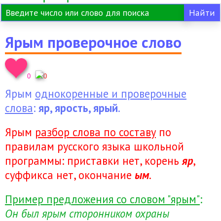
Ярым проверочное слово
0
0
Ярым
однокоренные и проверочные
слова
:
яр, ярость, ярый
.
Ярым
разбор слова по составу
по
правилам русского языка школьной
программы: приставки нет, корень
яр
,
суффикса нет, окончание
ым
.
Пример предложения со словом "ярым"
:
Он был ярым сторонником охраны