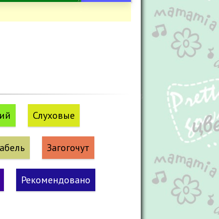
кий
Слуховые
абель
Загогочут
Рекомендовано