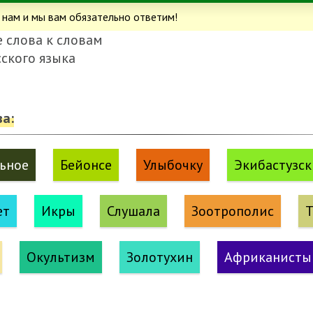
 нам и мы вам обязательно ответим!
 слова к словам
сского языка
а:
ьное
Бейонсе
Улыбочку
Экибастузс
ет
Икры
Слушала
Зоотрополис
Т
Окультизм
Золотухин
Африканисты