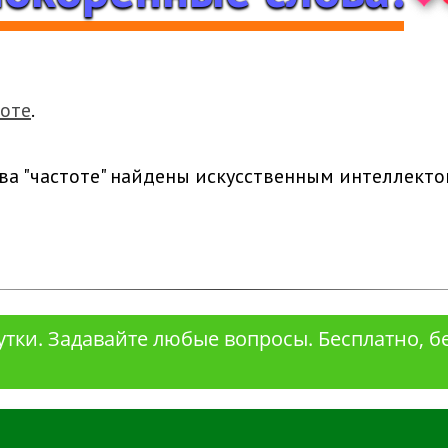
тоте
.
ва "частоте" найдены искусственным интеллекто
сутки. Задавайте любые вопросы. Бесплатно, б