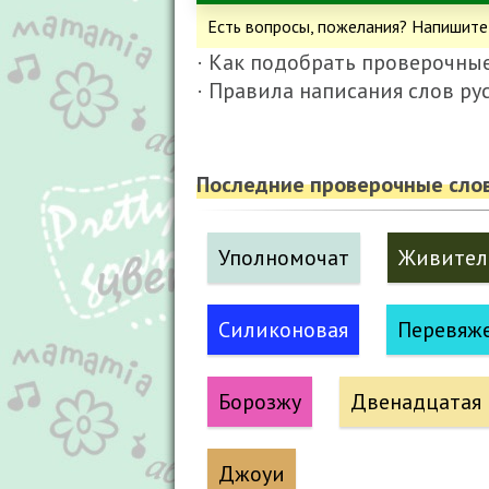
Есть вопросы, пожелания? Напишите
· Как подобрать проверочные
· Правила написания слов ру
Последние проверочные слов
Уполномочат
Живител
Силиконовая
Перевяж
Борозжу
Двенадцатая
Джоуи