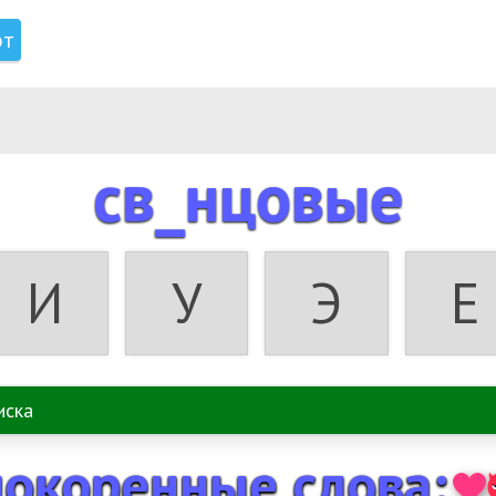
от
св_нцовые
И
У
Э
Е
нокоренные слова: