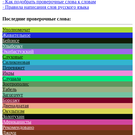
· Как подобрать проверочные слова к словам
· Правила написания слов русского языка
Последние проверочные слова:
Уполномочат
Живительное
Бейонсе
Улыбочку
Экибастузский
Слуховые
Силиконовая
Перевяжет
Икры
Слушала
Зоотрополис
Табель
Загогочут
Борозжу
Двенадцатая
Окультизм
Золотухин
Африканисты
Рекомендовано
Джоуи