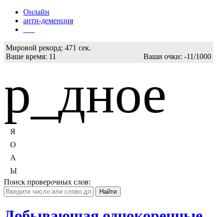
Онлайн
анти-деменция
Бот
Мировой рекорд:
471 сек.
Ваше время:
11
Ваши очки:
-11/1000
р_дное
Я
О
А
Ы
Поиск проверочных слов:
Добывающая однокоренные