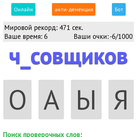
Онлайн
анти-деменция
Бот
Мировой рекорд:
471 сек.
Ваше время:
6
Ваши очки:
-6/1000
ч_совщиков
О
А
Ы
Я
Поиск проверочных слов: