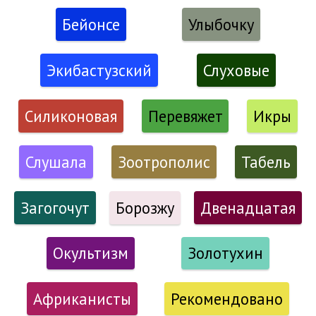
Бейонсе
Улыбочку
Экибастузский
Слуховые
Силиконовая
Перевяжет
Икры
Слушала
Зоотрополис
Табель
Загогочут
Борозжу
Двенадцатая
Окультизм
Золотухин
Африканисты
Рекомендовано