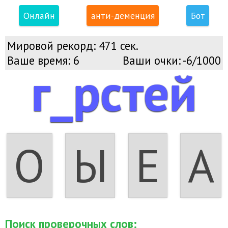
Онлайн
анти-деменция
Бот
Мировой рекорд:
471 сек.
Ваше время:
6
Ваши очки:
-6/1000
г_рстей
О
Ы
Е
А
Поиск проверочных слов: