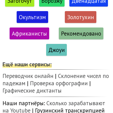
Загогочут
Борозжу
Двенадцатая
Окультизм
Золотухин
Африканисты
Рекомендовано
Джоуи
Ещё наши сервисы:
Переводчик онлайн
|
Склонение чисел по
падежам
|
Проверка орфографии
|
Графические диктанты
Наши партнёры:
Сколько зарабатывают
на Youtube
| Грузинский транскрипцией