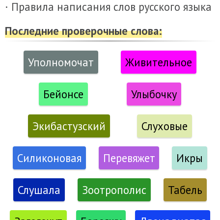
· Правила написания слов русского языка
Последние проверочные слова:
Уполномочат
Живительное
Бейонсе
Улыбочку
Экибастузский
Слуховые
Силиконовая
Перевяжет
Икры
Слушала
Зоотрополис
Табель