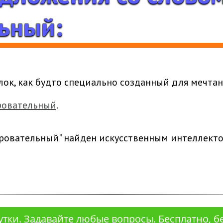
ьный:
ок, как будто специально созданный для мечтани
аровательный
.
ровательный" найден искусственным интеллект
сутки. Задавайте любые вопросы. Бесплатно, б