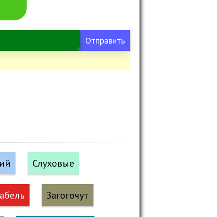
Отправить
кий
Слуховые
абель
Загогочут