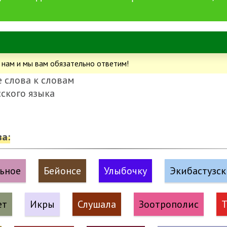
 нам и мы вам обязательно ответим!
 слова к словам
сского языка
а:
ьное
Бейонсе
Улыбочку
Экибастузс
ет
Икры
Слушала
Зоотрополис
Т