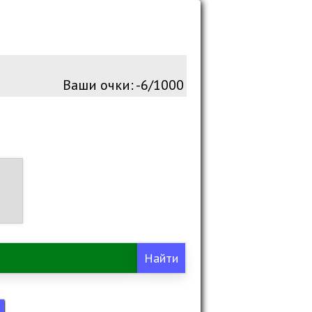
Ваши очки:
-7/1000
м