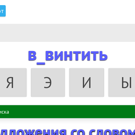
от
в_винтить
Я
Э
И
Ы
дложения со слово