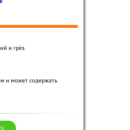
й и грёз.
ом и может содержать
ез