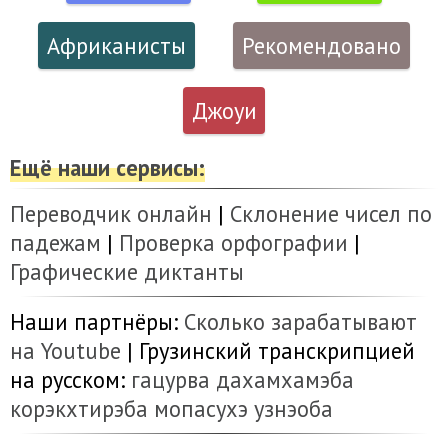
Африканисты
Рекомендовано
Джоуи
Ещё наши сервисы:
Переводчик онлайн
|
Склонение чисел по
падежам
|
Проверка орфографии
|
Графические диктанты
Наши партнёры:
Сколько зарабатывают
на Youtube
| Грузинский транскрипцией
на русском:
гацурва
дахамхамэба
корэкхтирэба
мопасухэ
узнэоба