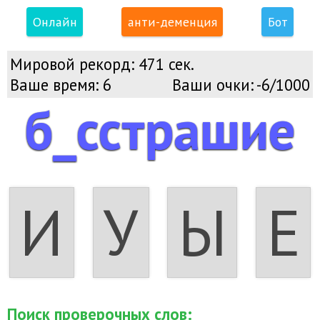
Онлайн
анти-деменция
Бот
Мировой рекорд:
471 сек.
Ваше время:
6
Ваши очки:
-6/1000
б_сстрашие
И
У
Ы
Е
Поиск проверочных слов: