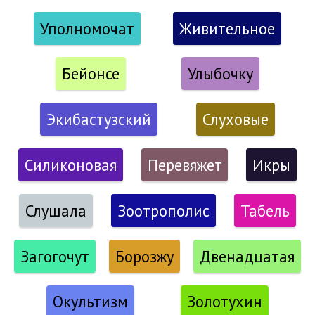
Уполномочат
Живительное
Бейонсе
Улыбочку
Экибастузский
Слуховые
Силиконовая
Перевяжет
Икры
Слушала
Зоотрополис
Табель
Загогочут
Борозжу
Двенадцатая
Окультизм
Золотухин