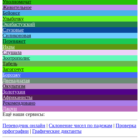
Уполномочат
Живительное
Бейонсе
Улыбочку
Экибастузский
Слуховые
Силиконовая
Перевяжет
Икры
Слушала
Зоотрополис
Табель
Загогочут
Борозжу
Двенадцатая
Окультизм
Золотухин
Африканисты
Рекомендовано
Джоуи
Ещё наши сервисы:
Переводчик онлайн
|
Склонение чисел по падежам
|
Проверка
орфографии
|
Графические диктанты