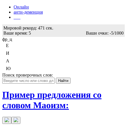
Онлайн
анти-деменция
Бот
Мировой рекорд:
471 сек.
Ваше время:
5
Ваши очки:
-5/1000
фр_ц
Е
И
А
Ю
Поиск проверочных слов:
Пример предложения со
словом Маоизм: