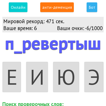
Онлайн
анти-деменция
Бот
Мировой рекорд:
471 сек.
Ваше время:
6
Ваши очки:
-6/1000
п_ревертыш
Е
И
Ю
Э
Поиск проверочных слов: