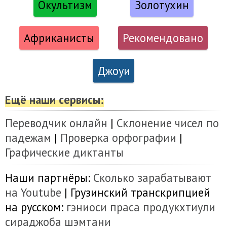
Окультизм
Золотухин
Африканисты
Рекомендовано
Джоуи
Ещё наши сервисы:
Переводчик онлайн
|
Склонение чисел по
падежам
|
Проверка орфографии
|
Графические диктанты
Наши партнёры:
Сколько зарабатывают
на Youtube
| Грузинский транскрипцией
на русском:
гэниоси
праса
продукхтиули
сираджоба
шэмтани