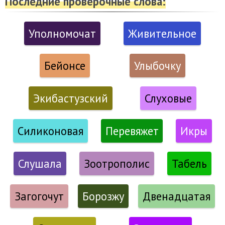
Последние проверочные слова:
Уполномочат
Живительное
Бейонсе
Улыбочку
Экибастузский
Слуховые
Силиконовая
Перевяжет
Икры
Слушала
Зоотрополис
Табель
Загогочут
Борозжу
Двенадцатая