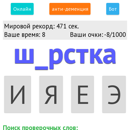
Онлайн
анти-деменция
Бот
Мировой рекорд:
471 сек.
Ваше время:
8
Ваши очки:
-8/1000
ш_рстка
И
Я
Е
Э
Поиск проверочных слов: