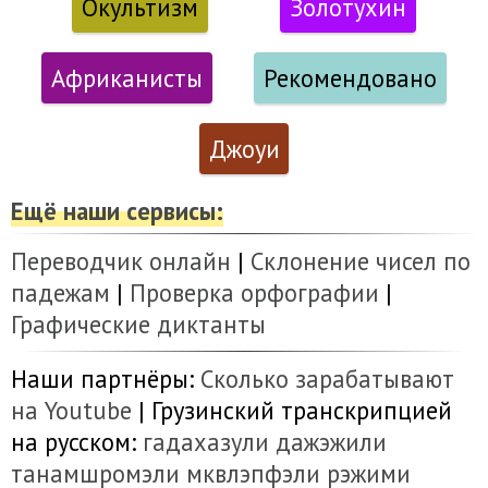
Окультизм
Золотухин
Африканисты
Рекомендовано
Джоуи
Ещё наши сервисы:
Переводчик онлайн
|
Склонение чисел по
падежам
|
Проверка орфографии
|
Графические диктанты
Наши партнёры:
Сколько зарабатывают
на Youtube
| Грузинский транскрипцией
на русском:
гадахазули
дажэжили
танамшромэли
мквлэпфэли
рэжими