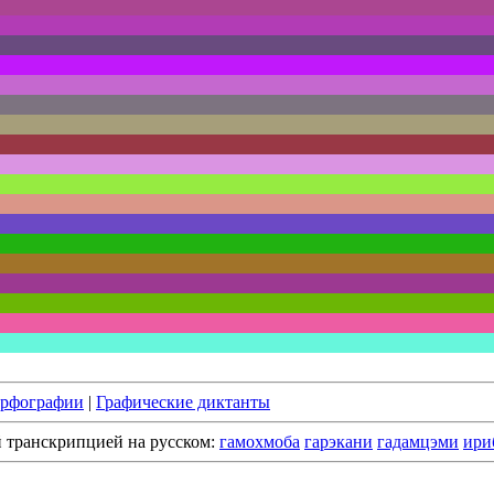
орфографии
|
Графические диктанты
й транскрипцией на русском:
гамохмоба
гарэкани
гадамцэми
ири