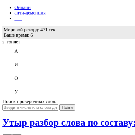
Онлайн
анти-деменция
Бот
Мировой рекорд:
471 сек.
Ваше время:
7
з_гоняет
А
И
О
У
Поиск проверочных слов:
Утыр разбор слова по составу