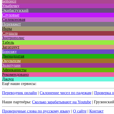
Бейонсе
Улыбочку
Экибастузский
Слуховые
Силиконовая
Перевяжет
Икры
Слушала
Зоотрополис
Табель
Загогочут
Борозжу
Двенадцатая
Окультизм
Золотухин
Африканисты
Рекомендовано
Джоуи
Ещё наши сервисы:
Переводчик онлайн
|
Склонение чисел по падежам
|
Проверка 
Наши партнёры:
Сколько зарабатывают на Youtube
| Грузински
Проверочные слова по русскому языку
|
О сайте
|
Контакт