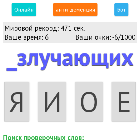
Онлайн
анти-деменция
Бот
Мировой рекорд:
471 сек.
Ваше время:
6
Ваши очки:
-6/1000
_злучающих
Я
И
О
Е
Поиск проверочных слов: