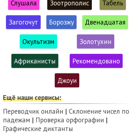
Слушала
Зоотрополис
Табель
Загогочут
Борозжу
Двенадцатая
Окультизм
Золотухин
Африканисты
Рекомендовано
Джоуи
Ещё наши сервисы:
Переводчик онлайн
|
Склонение чисел по
падежам
|
Проверка орфографии
|
Графические диктанты