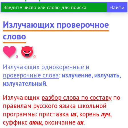
Излучающих проверочное
слово
0
0
Излучающих
однокоренные и
проверочные слова
:
излучение, излучать,
излучательный
.
Излучающих
разбор слова по составу
по
правилам русского языка школьной
программы: приставка
из
, корень
луч
,
суффикс
ающ
, окончание
их
.