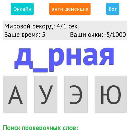
Онлайн
анти-деменция
Бот
Мировой рекорд:
471 сек.
Ваше время:
5
Ваши очки:
-5/1000
д_рная
А
У
Э
Ю
Поиск проверочных слов: