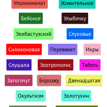
Уполномочат
Живительное
Бейонсе
Улыбочку
Экибастузский
Слуховые
Силиконовая
Перевяжет
Икры
Слушала
Зоотрополис
Табель
Загогочут
Борозжу
Двенадцатая
Окультизм
Золотухин