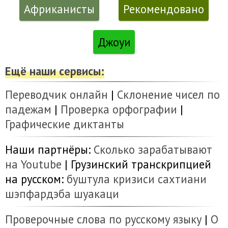
Африканисты
Рекомендовано
Джоуи
Ещё наши сервисы:
Переводчик онлайн
|
Склонение чисел по
падежам
|
Проверка орфографии
|
Графические диктанты
Наши партнёры:
Сколько зарабатывают
на Youtube
| Грузинский транскрипцией
на русском:
буштула
кризиси
сахтиани
шэпфардэба
шуакаци
Проверочные слова по русскому языку
|
О