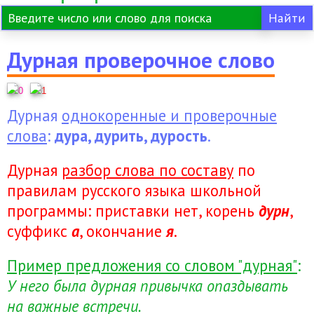
Дурная проверочное слово
0
1
Дурная
однокоренные и проверочные
слова
:
дура, дурить, дурость
.
Дурная
разбор слова по составу
по
правилам русского языка школьной
программы: приставки нет, корень
дурн
,
суффикс
а
, окончание
я
.
Пример предложения со словом "дурная"
:
У него была дурная привычка опаздывать
на важные встречи.