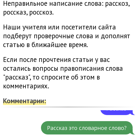
комментариях ваше слово и вам
Неправильное написание слова: расскоз,
ответят.
россказ, росскоз.
Наши учителя или посетители сайта
Рассказ
подберут проверочные слова и дополнят
статью в ближайшее время.
Как проверить слово рассказ
Если после прочтения статьи у вас
Перевожу вас в отделение
остались вопросы правописания слова
ОНЛАЙН. Напишите там в
"рассказ", то спросите об этом в
комментариях ваше слово и вам
комментариях.
ответят.
Комментарии:
Рассказ
Рассказ это словарное слово?