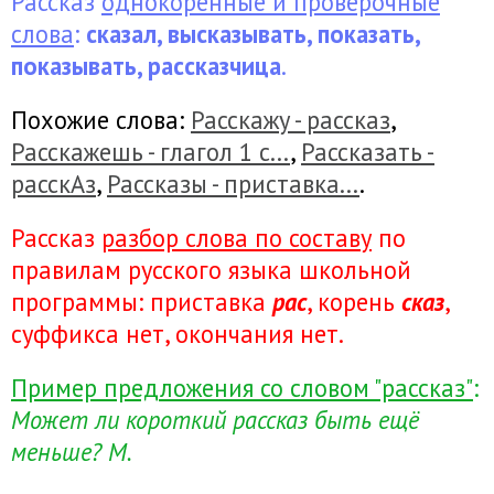
Рассказ
однокоренные и проверочные
А?
слова
:
сказал, высказывать, показать,
показывать, рассказчица
.
У?
Похожие слова:
Расскажу - рассказ
,
Расскажешь - глагол 1 с...
,
Рассказать -
Ты кто ??
расскАз
,
Рассказы - приставка...
.
Рассказ
разбор слова по составу
по
Или что?
правилам русского языка школьной
программы: приставка
рас
, корень
сказ
,
..
суффикса нет, окончания нет.
Бродить проверочное слово?
Пример предложения со словом "рассказ"
:
Может ли короткий рассказ быть ещё
Перевожу вас в отделение
меньше? М.
ОНЛАЙН. Напишите там в