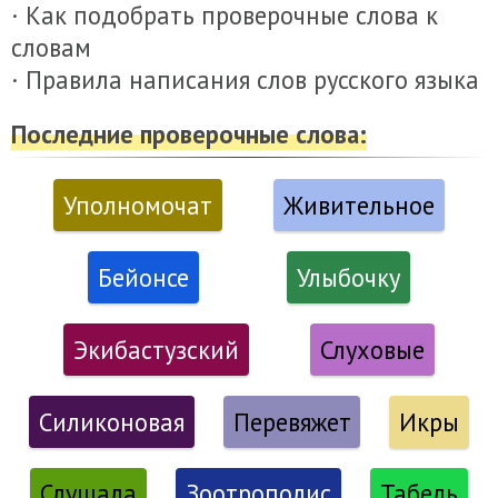
· Как подобрать проверочные слова к
словам
· Правила написания слов русского языка
Последние проверочные слова:
Уполномочат
Живительное
Бейонсе
Улыбочку
Экибастузский
Слуховые
Силиконовая
Перевяжет
Икры
Слушала
Зоотрополис
Табель