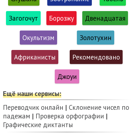
Загогочут
Борозжу
Двенадцатая
Окультизм
Золотухин
Африканисты
Рекомендовано
Джоуи
Ещё наши сервисы:
Переводчик онлайн
|
Склонение чисел по
падежам
|
Проверка орфографии
|
Графические диктанты