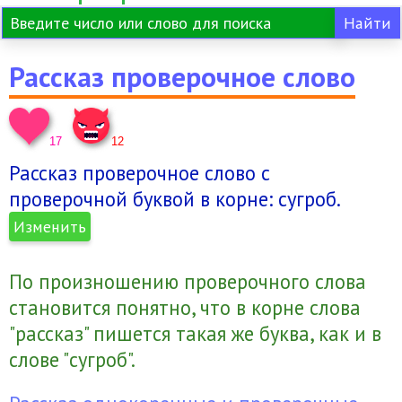
Завтра с родителями в школу!
Рассказ проверочное слово
Ау тут кто нибудь есть?
нибудь... Ну и ну
17
12
Рассказ проверочное слово с
Что ну и ну?
проверочной буквой в корне:
сугроб
.
Изменить
Ау?
По произношению проверочного слова
становится понятно, что в корне слова
Есть здесь что нибудь?
"рассказ" пишется такая же буква, как и в
слове "сугроб".
нибудь...Во даёт