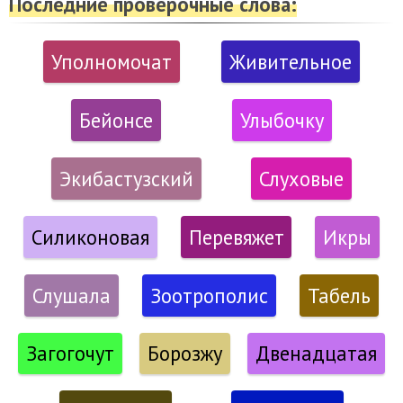
Последние проверочные слова:
Уполномочат
Живительное
Бейонсе
Улыбочку
Экибастузский
Слуховые
Силиконовая
Перевяжет
Икры
Слушала
Зоотрополис
Табель
Загогочут
Борозжу
Двенадцатая