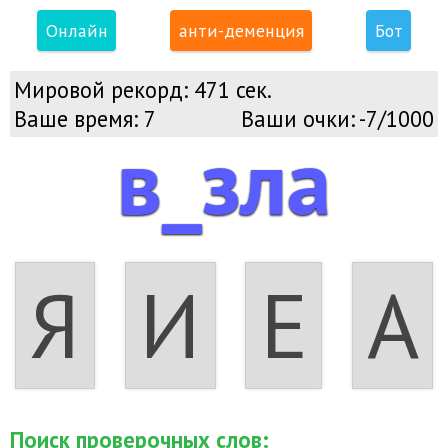
Онлайн
анти-деменция
Бот
Мировой рекорд:
471 сек.
Ваше время:
7
Ваши очки:
-7/1000
в_зла
Я
И
Е
А
Поиск проверочных слов: