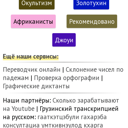
Окультизм
Золотухин
Африканисты
Рекомендовано
Джоуи
Ещё наши сервисы:
Переводчик онлайн
|
Склонение чисел по
падежам
|
Проверка орфографии
|
Графические диктанты
Наши партнёры:
Сколько зарабатывают
на Youtube
| Грузинский транскрипцией
на русском:
гааткэтцэбули
гахарэба
консултациа
умткивнэулод
кхарга