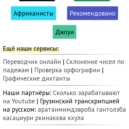
Африканисты
Рекомендовано
Джоуи
Ещё наши сервисы:
Переводчик онлайн
|
Склонение чисел по
падежам
|
Проверка орфографии
|
Графические диктанты
Наши партнёры:
Сколько зарабатывают
на Youtube
| Грузинский транскрипцией
на русском:
аратанмимдэвроба
гантолэба
касациури
ркинакхва
кхула