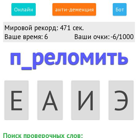
Онлайн
анти-деменция
Бот
Мировой рекорд:
471 сек.
Ваше время:
6
Ваши очки:
-6/1000
п_реломить
Е
А
И
Э
Поиск проверочных слов: