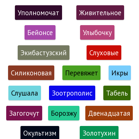
Уполномочат
Живительное
Бейонсе
Улыбочку
Экибастузский
Слуховые
Силиконовая
Перевяжет
Икры
Слушала
Зоотрополис
Табель
Загогочут
Борозжу
Двенадцатая
Окультизм
Золотухин