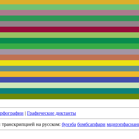
орфографии
|
Графические диктанты
й транскрипцией на русском:
бунэба
бомбсапфари
мцирэпфасиан