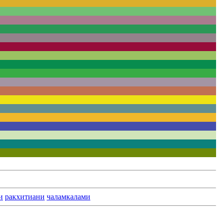
и
ракхитиани
чаламкалами