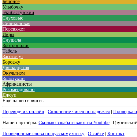
Бейонсе
Улыбочку
Экибастузский
Слуховые
Силиконовая
Перевяжет
Икры
Слушала
Зоотрополис
Табель
Загогочут
Борозжу
Двенадцатая
Окультизм
Золотухин
Африканисты
Рекомендовано
Джоуи
Ещё наши сервисы:
Переводчик онлайн
|
Склонение чисел по падежам
|
Проверка 
Наши партнёры:
Сколько зарабатывают на Youtube
| Грузински
Проверочные слова по русскому языку
|
О сайте
|
Контакт