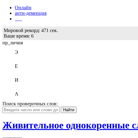
Онлайн
анти-деменция
Бот
Мировой рекорд:
471 сек.
Ваше время:
6
пр_личия
Э
Е
И
А
Поиск проверочных слов:
Живительное однокоренные с