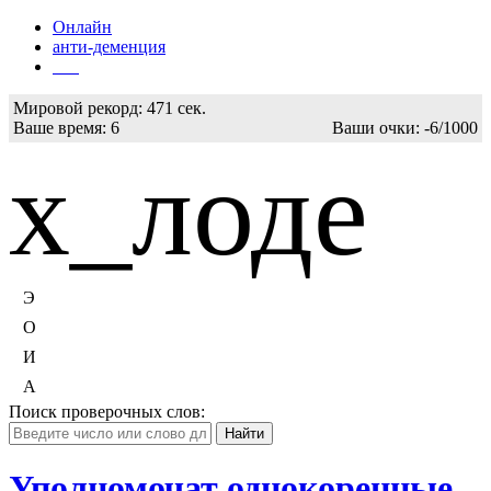
Онлайн
анти-деменция
Бот
Мировой рекорд:
471 сек.
Ваше время:
6
Ваши очки:
-6/1000
х_лоде
Э
О
И
А
Поиск проверочных слов:
Уполномочат однокоренные