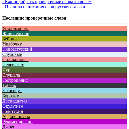
· Как подобрать проверочные слова к словам
· Правила написания слов русского языка
Последние проверочные слова:
Уполномочат
Живительное
Бейонсе
Улыбочку
Экибастузский
Слуховые
Силиконовая
Перевяжет
Икры
Слушала
Зоотрополис
Табель
Загогочут
Борозжу
Двенадцатая
Окультизм
Золотухин
Африканисты
Рекомендовано
Джоуи