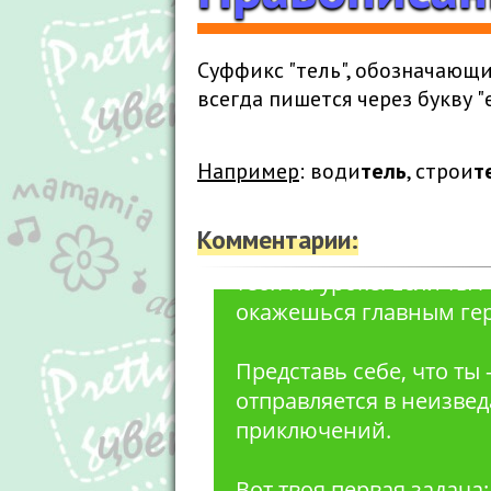
Суффикс "тель", обозначающ
всегда пишется через букву "е
Например
: води
тель
, строи
т
Комментарии:
Здравствуйте! Меня зов
тебя на уроке! Если ты 
окажешься главным ге
Представь себе, что ты
отправляется в неизвед
приключений.
Вот твоя первая задача