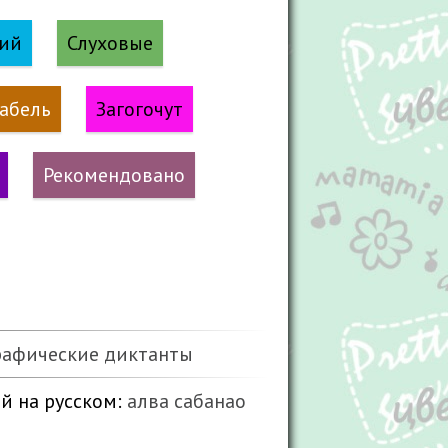
кий
Слуховые
абель
Загогочут
Рекомендовано
рафические диктанты
й на русском:
алва
сабанао