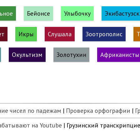
ьное
Бейонсе
Улыбочку
Экибастузс
ет
Икры
Слушала
Зоотрополис
Т
Окультизм
Золотухин
Африканисты
ние чисел по падежам
|
Проверка орфографии
|
Г
абатывают на Youtube
| Грузинский транскрипцие