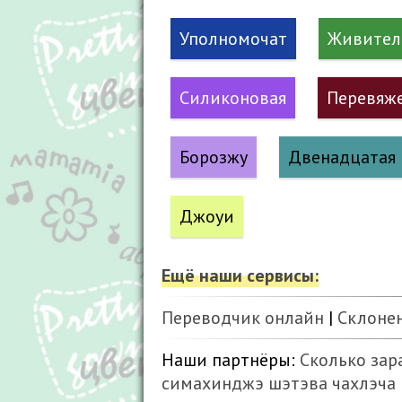
Уполномочат
Живител
Силиконовая
Перевяж
Борозжу
Двенадцатая
Джоуи
Ещё наши сервисы:
Переводчик онлайн
|
Склоне
Наши партнёры:
Сколько зар
симахинджэ
шэтэва
чахлэча