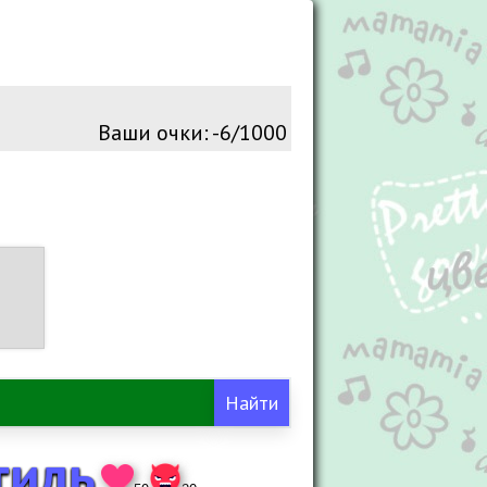
Тллтпгд
Ваши очки:
-7/1000
с этим миром и как я
Бот
тиль