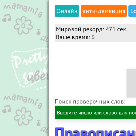
Онлайн
анти-деменция
Б
ОИое...Как курица лапо
Мировой рекорд:
471 сек.
Ваше время:
7
Тллтпгд...Ёшкин кот
Рлшт
буду
Поиск проверочных слов:
Рлштощдсы...Пиши гра
Правописан