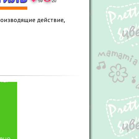
59
20
Вы боты?
роизводящие действие,
,,,,,,,,,,,,,,,,,,,,,, 88687567.8!!6
эщкере
ть
 ты
чено