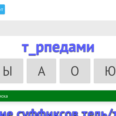
от
й
т_рпедами
ощдсы и в этом случае я не знаю что делать 
Ы
А
О
Ю
 жить в этом мире и как я б
мотно!
ие суффиксов тель/