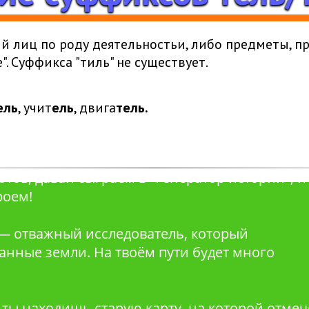
ий лиц по роду деятельностьи, либо предметы, п
". Суффикса "тиль" не существует.
,,,,,,,,,,,,,
ель
, учит
ель
, двига
тель.
ут Виктория Эщкеревна. Как приятно встрети
готов, давай сыграем в "Генератор истории", и
роем!
 — отважный исследователь, который
анные земли. На твоём пути будет много
: ты находишь старую карту, на которой отме