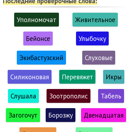
Последние проверочные слова:
Уполномочат
Живительное
Бейонсе
Улыбочку
Экибастузский
Слуховые
Силиконовая
Перевяжет
Икры
Слушала
Зоотрополис
Табель
Загогочут
Борозжу
Двенадцатая