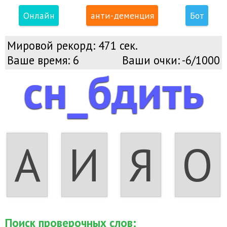
Онлайн
анти-деменция
Бот
Мировой рекорд:
471 сек.
Ваше время:
6
Ваши очки:
-6/1000
сн_бдить
А
И
Я
О
Поиск проверочных слов: