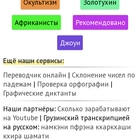
Окультизм
Золотухин
Африканисты
Рекомендовано
Джоуи
Ещё наши сервисы:
Переводчик онлайн
|
Склонение чисел по
падежам
|
Проверка орфографии
|
Графические диктанты
Наши партнёры:
Сколько зарабатывают
на Youtube
| Грузинский транскрипцией
на русском:
намкэни
пфрэна
кхаркхаши
кхира
шамати