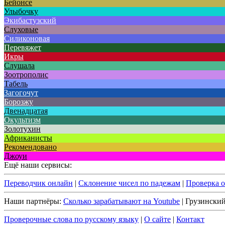
Бейонсе
Улыбочку
Экибастузский
Слуховые
Силиконовая
Перевяжет
Икры
Слушала
Зоотрополис
Табель
Загогочут
Борозжу
Двенадцатая
Окультизм
Золотухин
Африканисты
Рекомендовано
Джоуи
Ещё наши сервисы:
Переводчик онлайн
|
Склонение чисел по падежам
|
Проверка 
Наши партнёры:
Сколько зарабатывают на Youtube
| Грузински
Проверочные слова по русскому языку
|
О сайте
|
Контакт