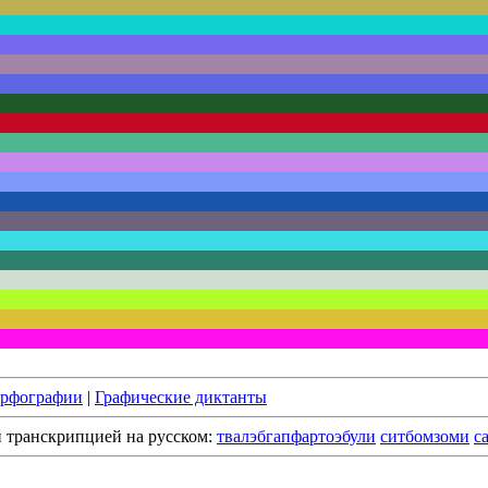
орфографии
|
Графические диктанты
й транскрипцией на русском:
твалэбгапфартоэбули
ситбомзоми
с