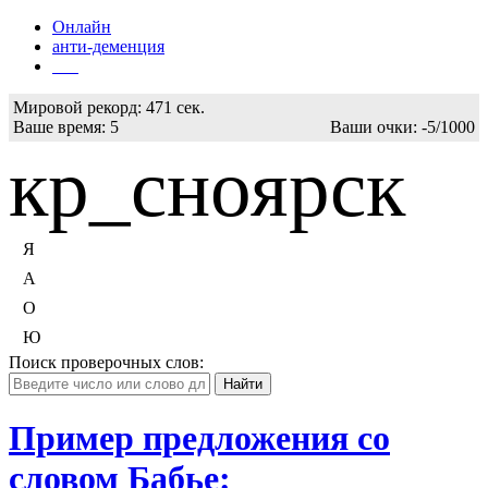
Онлайн
анти-деменция
Бот
Мировой рекорд:
471 сек.
Ваше время:
6
Ваши очки:
-6/1000
кр_сноярск
Я
А
О
Ю
Поиск проверочных слов:
Пример предложения со
словом Бабье: