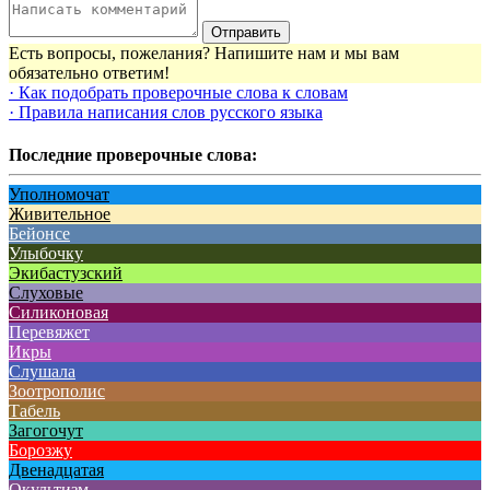
Отправить
Есть вопросы, пожелания? Напишите нам и мы вам
обязательно ответим!
· Как подобрать проверочные слова к словам
· Правила написания слов русского языка
Последние проверочные слова:
Уполномочат
Живительное
Бейонсе
Улыбочку
Экибастузский
Слуховые
Силиконовая
Перевяжет
Икры
Слушала
Зоотрополис
Табель
Загогочут
Борозжу
Двенадцатая
Окультизм