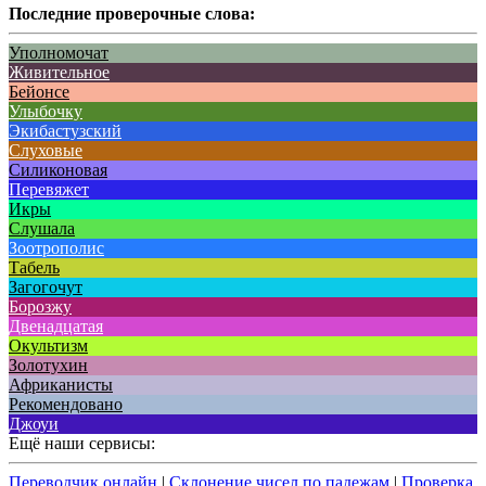
Последние проверочные слова:
Уполномочат
Живительное
Бейонсе
Улыбочку
Экибастузский
Слуховые
Силиконовая
Перевяжет
Икры
Слушала
Зоотрополис
Табель
Загогочут
Борозжу
Двенадцатая
Окультизм
Золотухин
Африканисты
Рекомендовано
Джоуи
Ещё наши сервисы:
Переводчик онлайн
|
Склонение чисел по падежам
|
Проверка