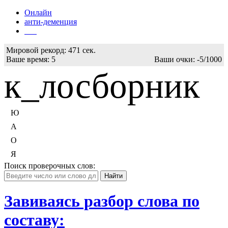
Онлайн
анти-деменция
Бот
Мировой рекорд:
471 сек.
Ваше время:
5
Ваши очки:
-5/1000
к_лосборник
Ю
А
О
Я
Поиск проверочных слов:
Завиваясь разбор слова по
составу: