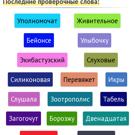
Последние проверочные слова:
Уполномочат
Живительное
Бейонсе
Улыбочку
Экибастузский
Слуховые
Силиконовая
Перевяжет
Икры
Слушала
Зоотрополис
Табель
Загогочут
Борозжу
Двенадцатая