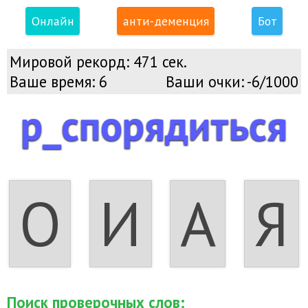
Онлайн
анти-деменция
Бот
Мировой рекорд:
471 сек.
Ваше время:
6
Ваши очки:
-6/1000
р_спорядиться
О
И
А
Я
Поиск проверочных слов: