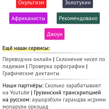
Окультизм
Золотухин
Африканисты
Рекомендовано
Джоуи
Ещё наши сервисы:
Переводчик онлайн
|
Склонение чисел по
падежам
|
Проверка орфографии
|
Графические диктанты
Наши партнёры:
Сколько зарабатывают
на Youtube
| Грузинский транскрипцией
на русском:
аушорэбэли
гарандва
исрими
мопарули
оркэцад