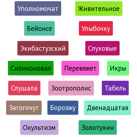
Уполномочат
Живительное
Бейонсе
Улыбочку
Экибастузский
Слуховые
Силиконовая
Перевяжет
Икры
Слушала
Зоотрополис
Табель
Загогочут
Борозжу
Двенадцатая
Окультизм
Золотухин