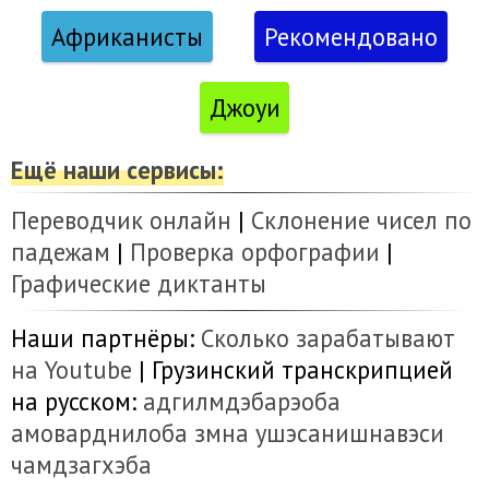
Африканисты
Рекомендовано
Джоуи
Ещё наши сервисы:
Переводчик онлайн
|
Склонение чисел по
падежам
|
Проверка орфографии
|
Графические диктанты
Наши партнёры:
Сколько зарабатывают
на Youtube
| Грузинский транскрипцией
на русском:
адгилмдэбарэоба
амоварднилоба
змна
ушэсанишнавэси
чамдзагхэба