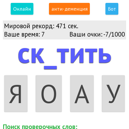
Онлайн
анти-деменция
Бот
Мировой рекорд:
471 сек.
Ваше время:
7
Ваши очки:
-7/1000
ск_тить
Я
О
А
У
Поиск проверочных слов: