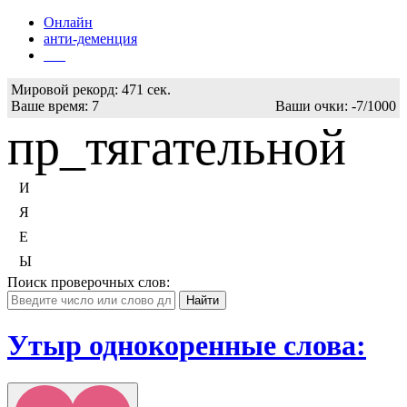
Онлайн
анти-деменция
Бот
Мировой рекорд:
471 сек.
Ваше время:
7
Ваши очки:
-7/1000
пр_тягательной
И
Я
Е
Ы
Поиск проверочных слов:
Утыр однокоренные слова: