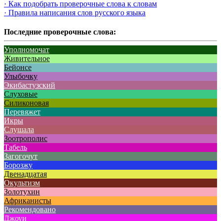
· Как подобрать проверочные слова к словам
· Правила написания слов русского языка
Последние проверочные слова:
Уполномочат
Живительное
Бейонсе
Улыбочку
Экибастузский
Слуховые
Силиконовая
Перевяжет
Икры
Слушала
Зоотрополис
Табель
Загогочут
Борозжу
Двенадцатая
Окультизм
Золотухин
Африканисты
Рекомендовано
Джоуи