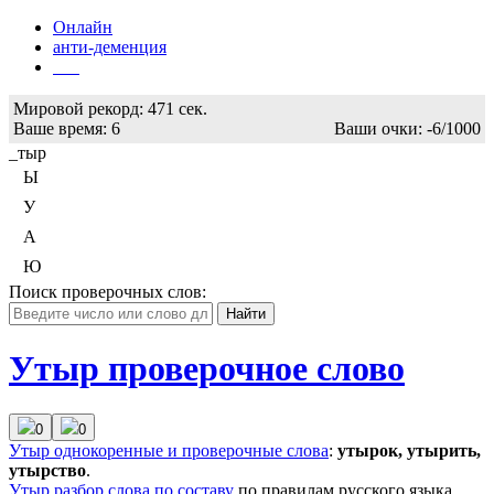
Онлайн
анти-деменция
Бот
Мировой рекорд:
471 сек.
Ваше время:
6
Ваши очки:
-6/1000
_тыр
Ы
У
А
Ю
Поиск проверочных слов:
Утыр проверочное слово
0
0
Утыр
однокоренные и проверочные слова
:
утырок, утырить,
утырство
.
Утыр
разбор слова по составу
по правилам русского языка